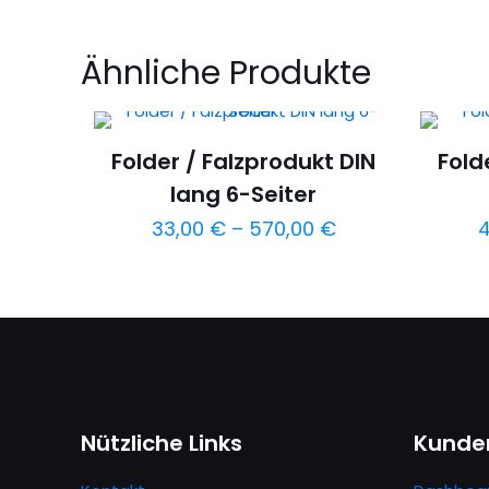
Ähnliche Produkte
Folder / Falzprodukt DIN
Fold
lang 6-Seiter
Preisspanne:
33,00
€
–
570,00
€
33,00 €
Dieses
bis
Produkt
570,00 €
weist
mehrere
Varianten
auf.
Nützliche Links
Kunde
Die
Optionen