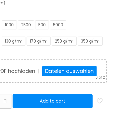
mm)
bis
850,00 €
1000
2500
500
5000
130 g/m²
170 g/m²
250 g/m²
350 g/m²
PDF hochladen
|
Dateien auswählen
0
of 2
Add to cart
t