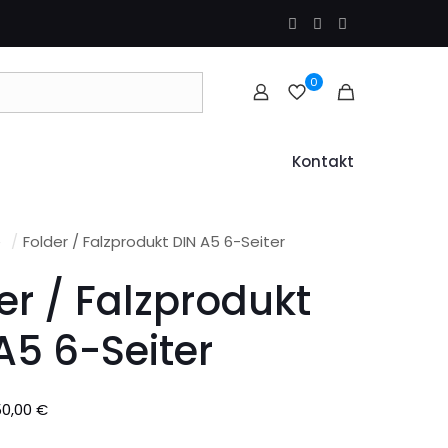
0
Kontakt
e
/
Folder / Falzprodukt DIN A5 6-Seiter
er / Falzprodukt
A5 6-Seiter
Preisspanne:
50,00
€
76,00 €