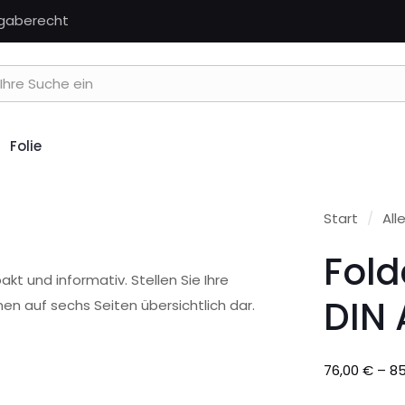
kgaberecht
Folie
Start
/
All
Fold
kt und informativ. Stellen Sie Ihre
DIN 
en auf sechs Seiten übersichtlich dar.
76,00
€
–
8