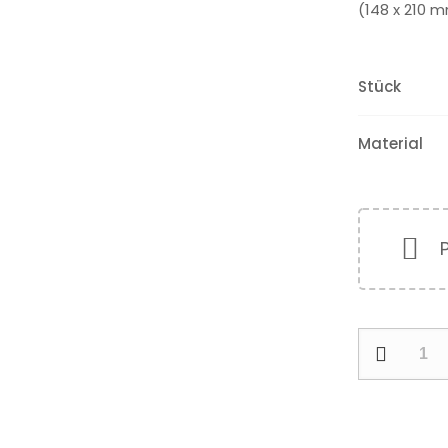
(148 x 210 
Stück
Material
Folder
/
Falzproduk
DIN