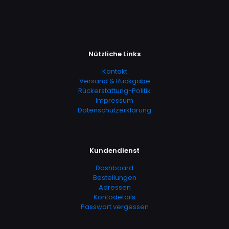
mehrere
weist
auf
der
Varianten
mehrere
der
Produktseite
auf.
Varianten
Produktseite
gewählt
Die
auf.
gewählt
werden
Optionen
Die
werden
können
Optionen
Nützliche Links
auf
können
der
auf
Kontakt
Produktseite
der
Versand & Rückgabe
gewählt
Produktseite
Rückerstattung-Politik
werden
gewählt
Impressum
werden
Datenschutzerklärung
Kundendienst
Dashboard
Bestellungen
Adressen
Kontodetails
Passwort vergessen