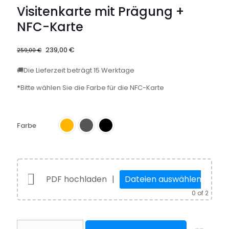
Visitenkarte mit Prägung +
NFC-Karte
Ursprünglicher
Aktueller
239,00
€
259,00
€
Preis
Preis
war:
ist:
🚚Die Lieferzeit beträgt 15 Werktage
259,00 €
239,00 €.
*
Bitte wählen Sie die Farbe für die NFC-Karte
Farbe
PDF hochladen
|
Dateien auswählen
0
of 2
Visitenkarte