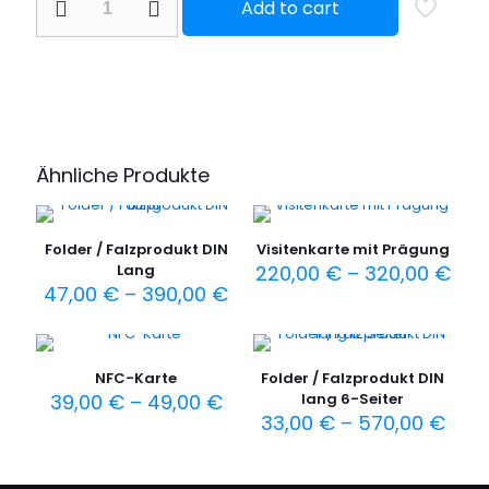
Add to cart
mit
Prägung
+
NFC-
Karte
Menge
Ähnliche Produkte
Folder / Falzprodukt DIN
Visitenkarte mit Prägung
Pre
Lang
220,00
€
–
320,00
€
Preisspanne:
220
47,00
€
–
390,00
€
Dieses
47,00 €
bis
Dieses
Produkt
bis
320
Produkt
weist
390,00 €
weist
mehrere
NFC-Karte
Folder / Falzprodukt DIN
mehrere
Varianten
Preisspanne:
39,00
€
–
49,00
€
lang 6-Seiter
Varianten
auf.
39,00 €
Prei
33,00
€
–
570,00
€
auf.
Die
Dieses
bis
33,0
Die
Optionen
Produkt
Dieses
49,00 €
bis
Optionen
können
weist
Produkt
570,
können
auf