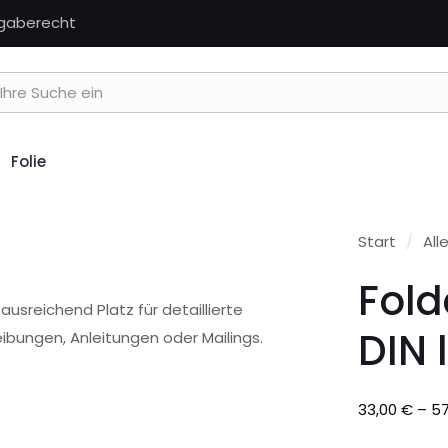
kgaberecht
Folie
Start
/
All
Fold
ausreichend Platz für detaillierte
DIN 
eibungen, Anleitungen oder Mailings.
33,00
€
–
5