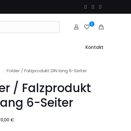
0
Kontakt
e
/
Folder / Falzprodukt DIN lang 6-Seiter
er / Falzprodukt
lang 6-Seiter
Preisspanne:
70,00
€
33,00 €