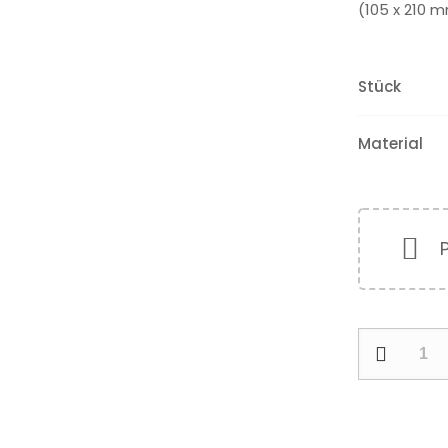
(105 x 210 
Stück
Material
Folder
/
Falzproduk
DIN