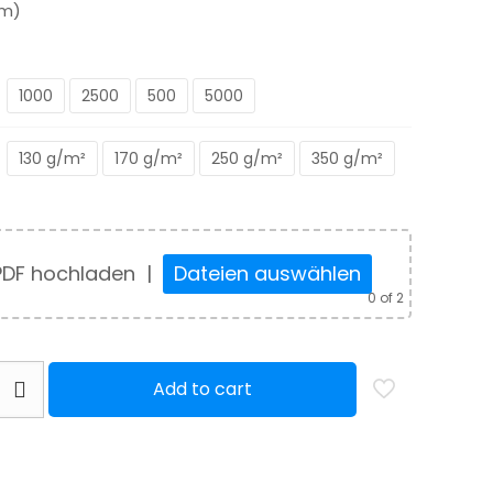
mm)
bis
570,00 €
1000
2500
500
5000
130 g/m²
170 g/m²
250 g/m²
350 g/m²
PDF hochladen
|
Dateien auswählen
0
of 2
Add to cart
t