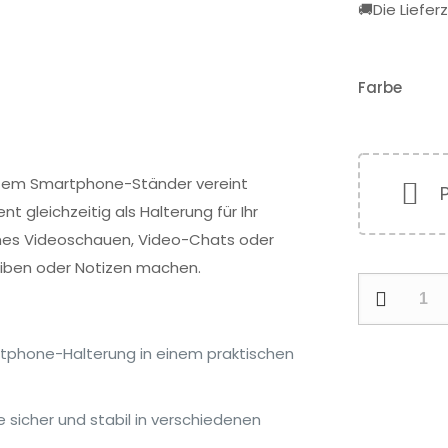
🚚Die Liefer
Farbe
ertem Smartphone-Ständer vereint
nt gleichzeitig als Halterung für Ihr
es Videoschauen, Video-Chats oder
eiben oder Notizen machen.
Kugelschrei
mit
Smartphon
tphone-Halterung in einem praktischen
Menge
e sicher und stabil in verschiedenen