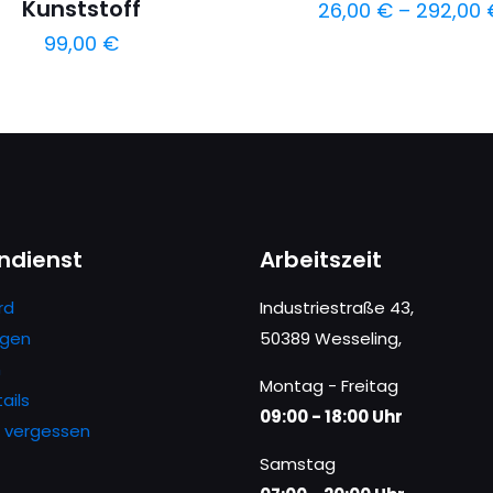
Kunststoff
26,00
€
–
292,00
99,00
€
Dieses
Produkt
Dieses
weist
Produkt
mehrere
weist
Varianten
mehrere
auf.
Varianten
Die
auf.
ndienst
Arbeitszeit
Optionen
Die
können
Optionen
rd
Industriestraße 43,
auf
können
ngen
50389 Wesseling,
der
auf
n
Montag - Freitag
Produktse
der
ails
09:00 - 18:00 Uhr
gewählt
Produktseite
 vergessen
werden
gewählt
Samstag
werden