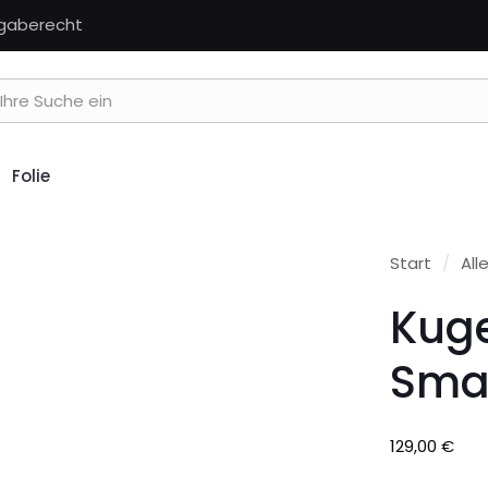
kgaberecht
Folie
Start
/
All
Kuge
Sma
129,00
€