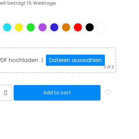
zeit beträgt 15 Werktage
PDF hochladen
|
Dateien auswählen
0
of 2
ber
Add to cart
eständer