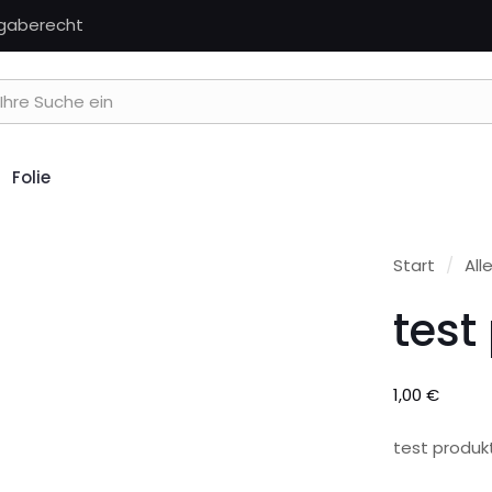
kgaberecht
Folie
Start
/
All
test
1,00
€
test produk