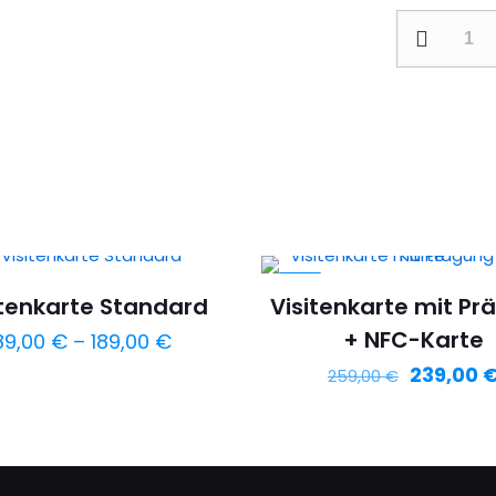
-8%
itenkarte Standard
Visitenkarte mit P
+ NFC-Karte
89,00
€
–
189,00
€
239,00
259,00
€