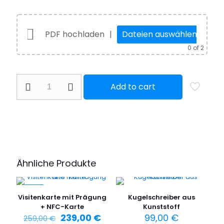
PDF hochladen
|
Dateien auswählen
0
of 2
Folder
Add to cart
/
Falzprodukt
DIN
A5
6-
Seiter
Menge
Ähnliche Produkte
-8%
Visitenkarte mit Prägung
Kugelschreiber aus
+ NFC-Karte
Kunststoff
Ursprünglicher
Aktueller
239,00
€
99,00
€
259,00
€