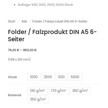
Auflage: 500, 1000, 2500, 5000 Stück
Start
/
Alle
/
Folder / Falzprodukt DIN A5 6-Seiter
Folder / Falzprodukt DIN A5 6-
Seiter
Preisspanne:
76,00
€
–
850,00
€
76,00 €
bis
(148 x 210 mm)
850,00 €
1000
2500
500
5000
Stück
130 g/m²
170 g/m²
250 g/m²
Material
350 g/m²